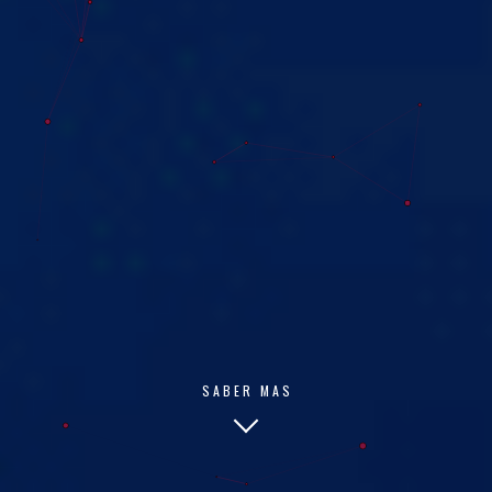
VENTAS@BTDATA.PE
+51 931689780
JR. DOS DE MAYO NRO. 1601
HUÁNUCO - PERÚ
INSTAGRAM
FACEBOOK
KUMPA
MARKA SOCIAL
© 2026
BT DATA SAC.
SABER MAS